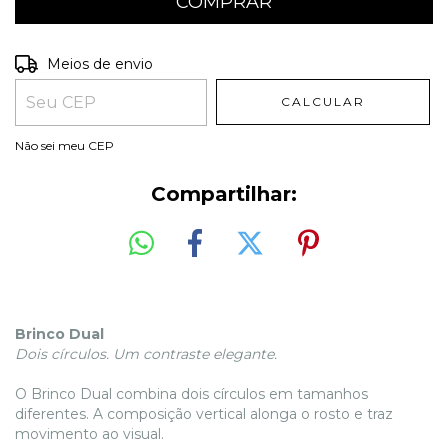
Entregas para o CEP:
ALTERAR CEP
Meios de envio
CALCULAR
Não sei meu CEP
Compartilhar:
Brinco Dual
Dois círculos. Um contraste elegante.
O Brinco Dual combina dois círculos em tamanhos
diferentes. A composição vertical alonga o rosto e traz
movimento ao visual.