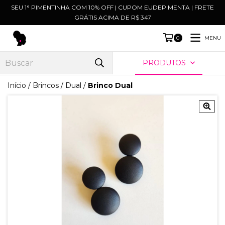
SEU 1° PIMENTINHA COM 10% OFF | CUPOM EUDEPIMENTA | FRETE
GRÁTIS ACIMA DE R$ 347
MENU
0
PRODUTOS
Início
/
Brincos
/
Dual
/
Brinco Dual