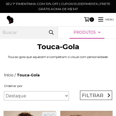
SEU 1° PIMENTINHA COM 10% OFF | CUPOM EUDEPIMENTA | FRETE
GRÁTIS ACIMA DE R$ 347
MENU
0
PRODUTOS
Touca-Gola
Toucas-gola que aquecem e completam o visual com personalidade.
Início
/
Touca-Gola
Ordenar por
FILTRAR
NOVO