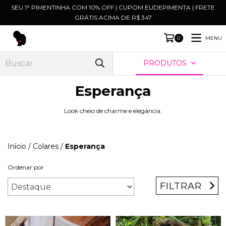
SEU 1° PIMENTINHA COM 10% OFF | CUPOM EUDEPIMENTA | FRETE
GRÁTIS ACIMA DE R$ 347
MENU
0
PRODUTOS
Esperança
Look cheio de charme e elegância.
Início
/
Colares
/
Esperança
Ordenar por
FILTRAR