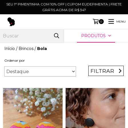
SEU 1° PIMENTINHA COM 10% OFF | CUPOM EUDEPIMENTA | FRETE
GRÁTIS ACIMA DE R$ 347
MENU
0
PRODUTOS
Início
/
Brincos
/
Bola
Ordenar por
FILTRAR