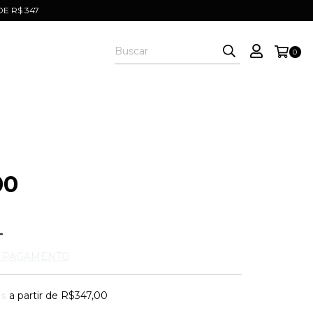
E R$ 347
0
00
E PAGAMENTO
is
a partir de
R$347,00