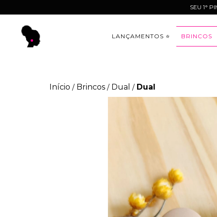
SEU 1° P
LANÇAMENTOS ⭐
BRINCOS
Início
Brincos
Dual
Dual
/
/
/