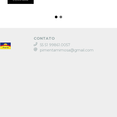
CONTATO
55 51 99861.0057
pimentamimosa@gmail.com