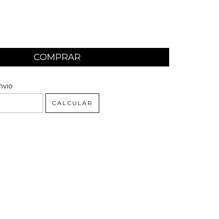
 CEP:
ALTERAR CEP
nvio
CALCULAR