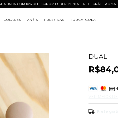
IMENTINHA COM 10% OFF | CUPOM EUDEPIMENTA | FRETE GRÁTIS ACIMA D
COLARES
ANÉIS
PULSEIRAS
TOUCA-GOLA
DUAL
R$84,
VER MEIOS D
Frete grát