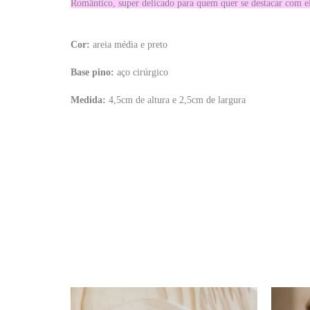
Romântico, super delicado para quem quer se destacar com e
Cor:
areia média e preto
Base pino:
aço cirúrgico
Medida:
4,5cm de altura e 2,5cm de largura