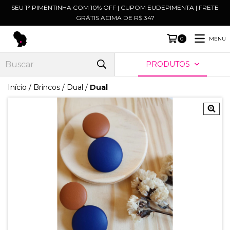
SEU 1° PIMENTINHA COM 10% OFF | CUPOM EUDEPIMENTA | FRETE
GRÁTIS ACIMA DE R$ 347
MENU
0
PRODUTOS
Início
/
Brincos
/
Dual
/
Dual