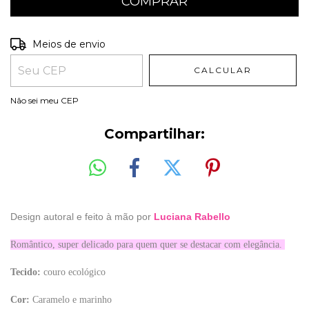
Entregas para o CEP:
ALTERAR CEP
Meios de envio
CALCULAR
Não sei meu CEP
Compartilhar:
Design autoral e feito à mão por
Luciana Rabello
Romântico, super delicado para quem quer se destacar com elegância.
Tecido:
couro ecológico
Cor:
Caramelo e marinho