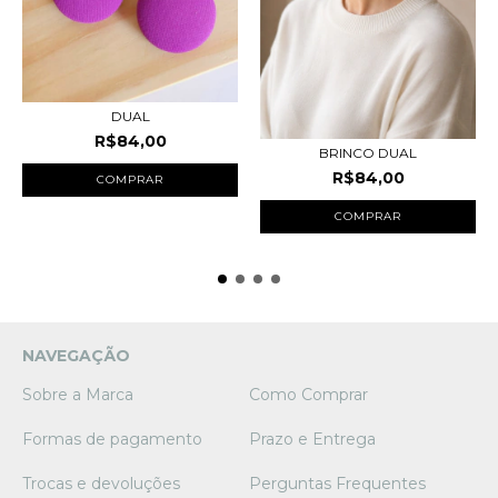
DUAL
R$84,00
BRINCO DUAL
R$84,00
NAVEGAÇÃO
Sobre a Marca
Como Comprar
Formas de pagamento
Prazo e Entrega
Trocas e devoluções
Perguntas Frequentes