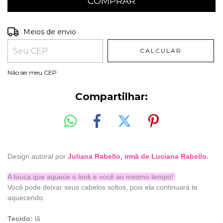
Entregas para o CEP:
ALTERAR CEP
Meios de envio
CALCULAR
Não sei meu CEP
Compartilhar:
Design autoral por
Juliana Rabello, irmã de Luciana Rabello.
A touca que aquece o look e você ao mesmo tempo!
Você pode deixar seus cabelos soltos, pois ela continuará te
aquecendo.
Tecido:
lã