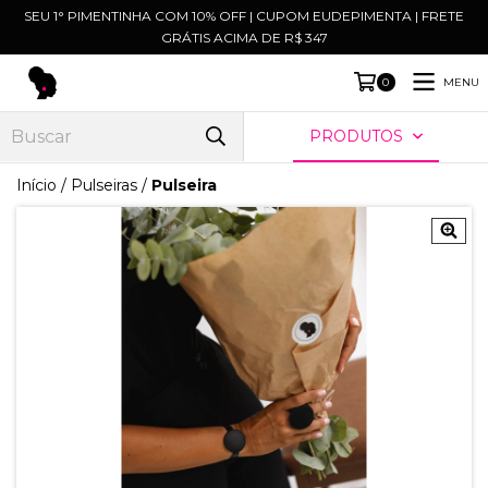
SEU 1° PIMENTINHA COM 10% OFF | CUPOM EUDEPIMENTA | FRETE
GRÁTIS ACIMA DE R$ 347
MENU
0
PRODUTOS
Início
/
Pulseiras
/
Pulseira