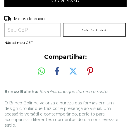
Entregas para o CEP:
ALTERAR CEP
Meios de envio
CALCULAR
Não sei meu CEP
Compartilhar:
Brinco Bolinha:
Simplicidade que ilumina o rosto.
O Brinco Bolinha valoriza a pureza das formas em um
design circular que traz cor e presença ao visual. Um
acessório versátil e contemporâneo, perfeito para
acompanhar diferentes momentos do dia com leveza e
estilo.