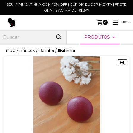
SEU 1° PIMENTINHA COM 10% OFF | CUPOM EUDEPIMENTA | FRETE
GRÁTIS ACIMA DE R$ 347
MENU
0
PRODUTOS
Início
/
Brincos
/
Bolinha
/
Bolinha