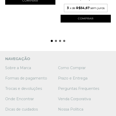
3
x de
R$54,67
sem juros
NAVEGAÇÃO
Sobre a Marca
Como Comprar
Formas de pagamento
Prazo e Entrega
Trocas e devoluções
Perguntas Frequentes
Onde Encontrar
Venda Corporativa
Dicas de cuidados
Nossa Política