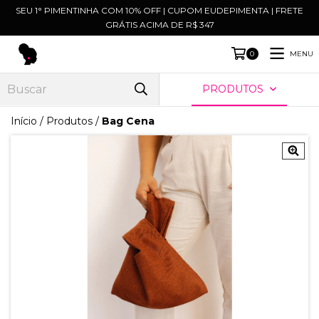
SEU 1° PIMENTINHA COM 10% OFF | CUPOM EUDEPIMENTA | FRETE
GRÁTIS ACIMA DE R$ 347
MENU
0
PRODUTOS
Início
/
Produtos
/
Bag Cena